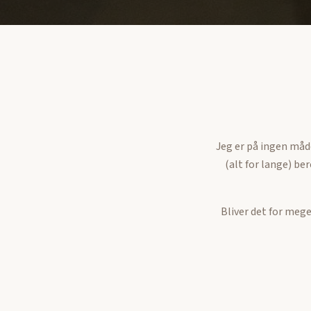
Jeg er på ingen måde
(alt for lange) be
Bliver det for mege
Du er altid velkomm
DANMARK