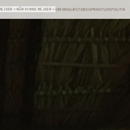
REJSER
NÅR VI IKKE REJSER
OM MIG
GÆSTEBOG
PRIVATLIVSPOLITIK