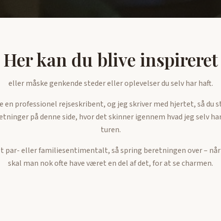
Her kan du blive inspireret
eller måske genkende steder eller oplevelser du selv har haft.
 en professionel rejseskribent, og jeg skriver med hjertet, så du s
retninger på denne side, hvor det skinner igennem hvad jeg selv h
turen.
t par- eller familiesentimentalt, så spring beretningen over – når
skal man nok ofte have været en del af det, for at se charmen.
en til at skrive til mig via kontakt siden, hvis du ønsker links ell
planlægger rejse til et sted, du kan se vi har været.