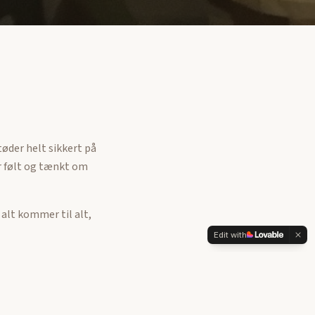
tøder helt sikkert på
ar følt og tænkt om
 alt kommer til alt,
Edit with
er andet når du selv