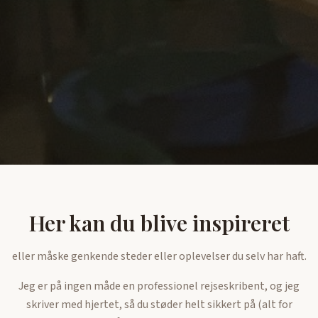
Her kan du blive inspireret
eller måske genkende steder eller oplevelser du selv har haft.
Jeg er på ingen måde en professionel rejseskribent, og jeg
skriver med hjertet, så du støder helt sikkert på (alt for