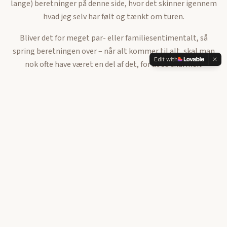
lange) beretninger på denne side, hvor det skinner igennem
hvad jeg selv har følt og tænkt om turen.
Bliver det for meget par- eller familiesentimentalt, så
spring beretningen over – når alt kommer til alt, skal man
Edit with
nok ofte have været en del af det, for at se charmen.
Du er altid velkommen til at skrive til mig via kontakt siden,
hvis du ønsker links eller andet når du selv planlægger rejse
DANMARK
til et sted, du kan se vi har været.
Bornholm 2023 - Men også lidt om
venskab
En tur til solskinsøen Bornholm, med tanker om venskab og
Udvalgte indlæg
de vigtige ting i livet.